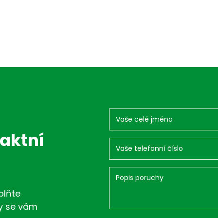
taktní
plňte
my se vám