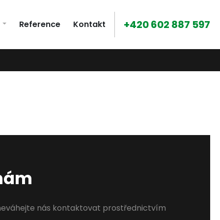
+420 602 887 597
Reference
Kontakt
 nám
neváhejte nás kontaktovat prostřednictvím