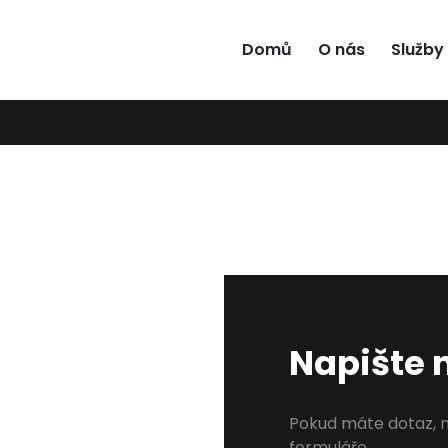
Domů
O nás
Služby
Napište
Pokud máte dotaz, 
formuláře.