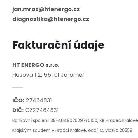
jan.mraz@htenergo.cz
diagnostika@htenergo.cz
Fakturační údaje
HT ENERGO s.r.o.
Husova 112, 551 01 Jaroměř
IČO:
27464831
DIČ:
CZ27464831
Bankovní spojení: 35-4049020297/0100, KB Hradec Králové
Krajským soudem v Hradci Králové, oddíl C, vložka 20559