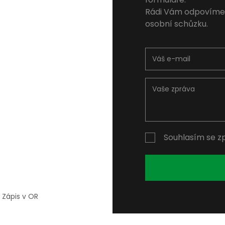
Rádi Vám odpovíme
osobní schůzku.
Souhlasím se z
 Zápis v OR