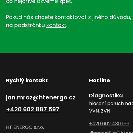
co nejdříve ozveme zpět.
Pokud nás chcete kontaktovat z jiného důvodu, 
na podstránku
kontakt
.
Rychlý kontakt
Hot line
Diagnostika
jan.mraz@htenergo.cz
hlášení poruch na 
+420 602 887 597
VVN, ZVN
+420 602 430 166
HT ENERGO s.r.o.